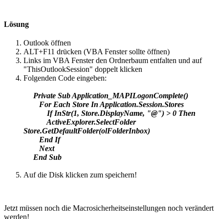
Lösung
Outlook öffnen
ALT+F11 drücken (VBA Fenster sollte öffnen)
Links im VBA Fenster den Ordnerbaum entfalten und auf
"ThisOutlookSession" doppelt klicken
Folgenden Code eingeben:
Private Sub Application_MAPILogonComplete()
For Each Store In Application.Session.Stores
If InStr(1, Store.DisplayName, "@") > 0 Then
ActiveExplorer.SelectFolder
Store.GetDefaultFolder(olFolderInbox)
End If
Next
End Sub
Auf die Disk klicken zum speichern!
Jetzt müssen noch die Macrosicherheitseinstellungen noch verändert
werden!