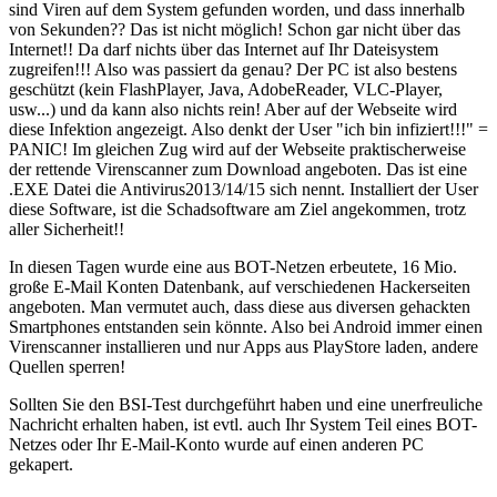
sind Viren auf dem System gefunden worden, und dass innerhalb
von Sekunden?? Das ist nicht möglich! Schon gar nicht über das
Internet!! Da darf nichts über das Internet auf Ihr Dateisystem
zugreifen!!! Also was passiert da genau? Der PC ist also bestens
geschützt (kein FlashPlayer, Java, AdobeReader, VLC-Player,
usw...) und da kann also nichts rein! Aber auf der Webseite wird
diese Infektion angezeigt. Also denkt der User "ich bin infiziert!!!" =
PANIC! Im gleichen Zug wird auf der Webseite praktischerweise
der rettende Virenscanner zum Download angeboten. Das ist eine
.EXE Datei die Antivirus2013/14/15 sich nennt. Installiert der User
diese Software, ist die Schadsoftware am Ziel angekommen, trotz
aller Sicherheit!!
In diesen Tagen wurde eine aus BOT-Netzen erbeutete, 16 Mio.
große E-Mail Konten Datenbank, auf verschiedenen Hackerseiten
angeboten. Man vermutet auch, dass diese aus diversen gehackten
Smartphones entstanden sein könnte. Also bei Android immer einen
Virenscanner installieren und nur Apps aus PlayStore laden, andere
Quellen sperren!
Sollten Sie den BSI-Test durchgeführt haben und eine unerfreuliche
Nachricht erhalten haben, ist evtl. auch Ihr System Teil eines BOT-
Netzes oder Ihr E-Mail-Konto wurde auf einen anderen PC
gekapert.