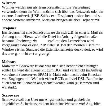
Würmer
Würmer werden nur als Transportmittel für die Verbreitung
verwendet, denn ein Wurm möchte sich über das Netzwerk oder ein
externes Laufwerk (USB-Stick / ext. Festplatte) ausbrechen und so
andere Systeme infizieren. Meistens bringen sie aber Trojaner mit!
Trojaner
Ein Trojaner ist eine Schadsoftware die sich z.B. in einer E-Mail als
Anhang tarnt. Hierzu wird die Datei im Anhang folgendermaßen
benannt "
Rechnung.zip .exe
" mit den Leerzeichen wird
vorgegaukelt das es eine .ZIP Datei ist. Bei den meisten Usern mit
Windows ist im Standard die Extensionsanzeige deaktiviert, so wird
das .exe gar nicht erst angezeigt!
Malware
Malware = Böseware ist das was man sich lieber nicht einfangen
sollte! Da wird der eigene PC zum BOT und verschickt im Auftrag
von einem Steuerserver SPAM-E-Mails oder macht beim Knacken
von Zugängen mit! Weil mit vielen BOTs und viel DSL-Bandbreite
auch sehr viel Schaden angerichtet werden kann (zusammen sind
wir stark).
Scareware
Scareware soll den User nur Angst machen und gaukelt ein
angebliches Sicherheitsproblem über eine Webseite vor! Angeblich