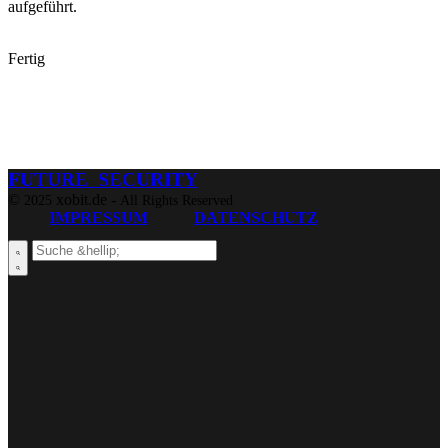
aufgeführt.
Fertig
FUTURE SECURITY
©
xobit.de -
2025
All Rights Reserved
IMPRESSUM
DATENSCHUTZ