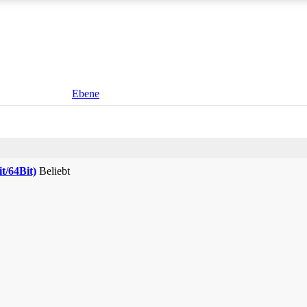
Ebene
t/64Bit)
Beliebt