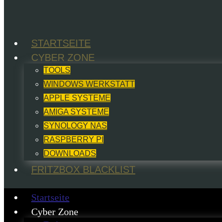
STARTSEITE
CYBER ZONE
TOOLS
WINDOWS WERKSTATT
APPLE SYSTEME
AMIGA SYSTEME
SYNOLOGY NAS
RASPBERRY PI
DOWNLOADS
FRITZBOX BLACKLIST
Startseite
Cyber Zone