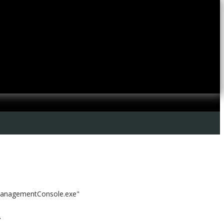
\ManagementConsole.exe"
.