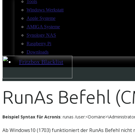
Tools
Windows Werkstatt
Apple Systeme
AMIGA Systeme
Synology NAS
Raspberry Pi
Downloads
Fritzbox Blacklist
RunAs Befehl (
Beispiel Syntax für Acronis
: runas /user:<Domäne>\Administrat
Ab Windows10 (1703) funktioniert der RunAs Befehl nicht