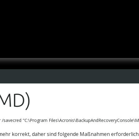
CMD)
or /savecred "C:\Program Files\Acronis\BackupAndRecoveryConsole
 mehr korrekt, daher sind folgende Maßnahmen erforderlich